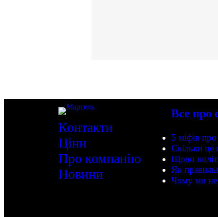
Все про 
Контакти
5 міфів пр
Ціни
Скільки це
Про компанію
Щодо політ
Як правиль
Новини
Чому ми не