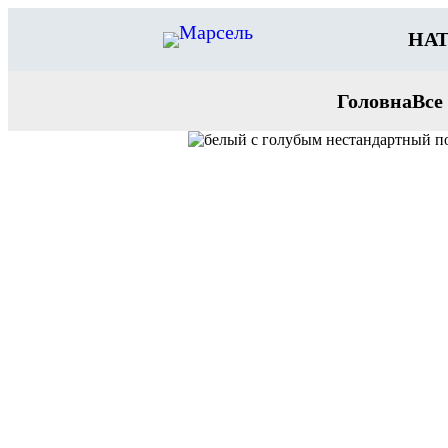
Перейти
до
НАТ
вмісту
Головна
Все