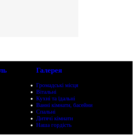
ль
Галерея
Громадські місця
Вітальні
Кухні та їдальні
Ванні кімнати, басейни
Спальні
Дитячі кімнати
Наша гордість