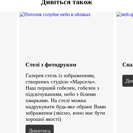
Дивіться також
Стелі з фотодруком
Спа
Галерея стель із зображенням,
Ди
створених студією «Марсель».
Наш перший гобелен, гобелен з
підсвічуванням, небо з білими
хмарками. На стелі можна
надрукувати будь-яке обране Вами
зображення (звісно, воно має бути
хорошої якості)
Дивитись