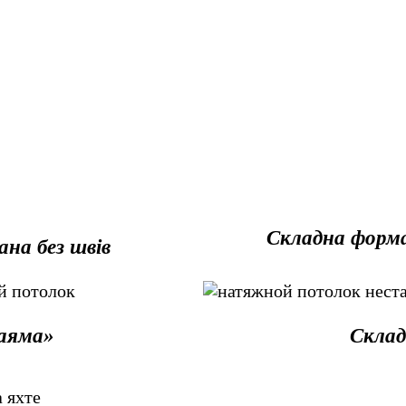
Складна форм
ана без швів
аяма»
Склад