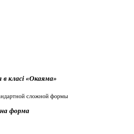
а
в класі «Окаяма»
на форма