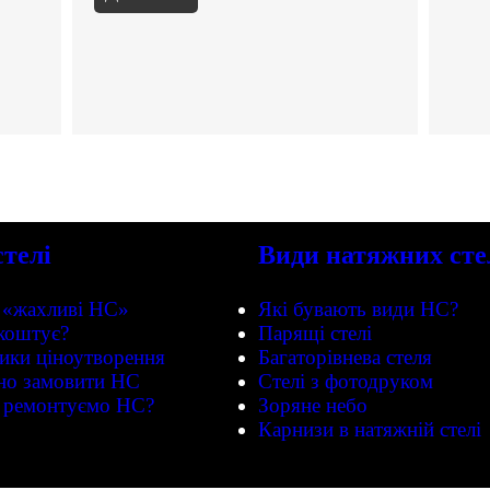
стелі
Види натяжних сте
о «жахливі НС»
Які бувають види НС?
 коштує?
Парящі стелі
ики ціноутворення
Багаторівнева стеля
но замовити НС
Стелі з фотодруком
 ремонтуємо НС?
Зоряне небо
Карнизи в натяжній стелі