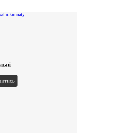
льні
витись