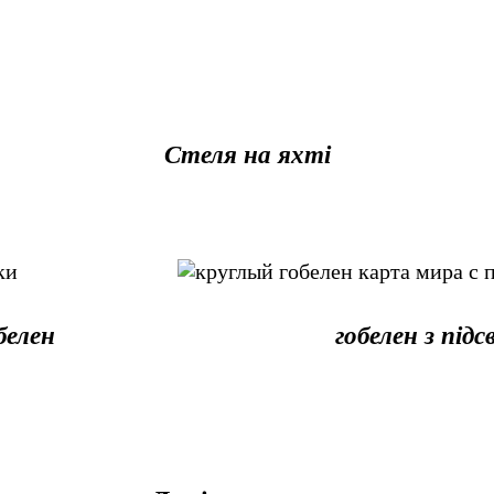
Стеля на яхті
белен
гобелен з під